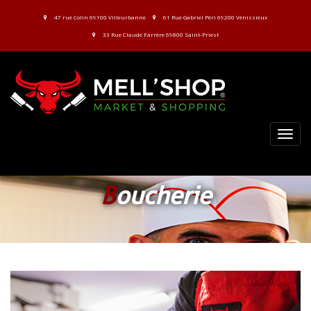
47 rue Colin 69100 Villeurbanne
61 Rue Gabriel Péri 69200 Vénissieux
33 Rue Claude Farrère 69800 Saint-Priest
MEN
B
oucherie