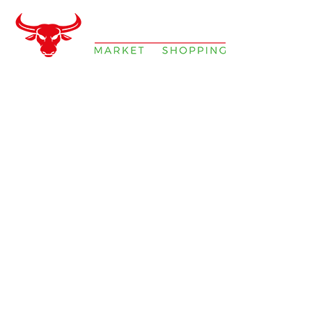
OUVERTE DU LUNDI AU DIMANCHE DE 8H30 À 22H00,
L'ÉPICERIE ORIENTALE MELL'SHOP VOUS PROPOSE UN
GRAND CHOIX DE PRODUITS TURCS DE PREMIÈRE QUALITÉ À
DES PRIX IMBATTABLES, SANS OUBLIER LE SERVICE !
NOUS PROPOSONSS ÉGALEMENT AUX PROFESSIONNELS DE
FAIRE DES COMMANDES GROUPÉES SELON LEURS BESOINS,
TOUT EN PROFITANT DE CONSEILS PERSONNALISÉS.
ACCUEIL